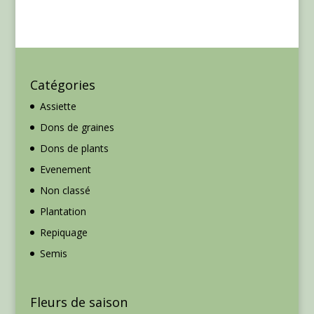
Catégories
Assiette
Dons de graines
Dons de plants
Evenement
Non classé
Plantation
Repiquage
Semis
Fleurs de saison