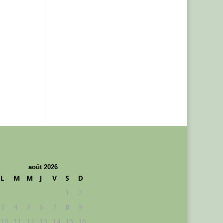
août 2026
L
M
M
J
V
S
D
1
2
3
4
5
6
7
8
9
10
11
12
13
14
15
16