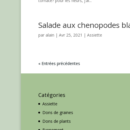
tomate? pour les fleurs, j’ai...
Salade aux chenopodes bla
par
alain
|
Avr 25, 2021
|
Assiette
« Entrées précédentes
Catégories
Assiette
Dons de graines
Dons de plants
Evenement