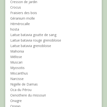
Cresson de jardin
Crocus
Fraisiers des bois
Géranium molle
Hémérocalle
hosta
Laitue batavia goutte de sang
Laitue batavia rouge grenobloise
Laitue batavia grenobloise
Mahonia
Mélisse
Muscari
Myosotis
Miscanthus
Narcisse
Nigelle de Damas
Oca du Pérou
Oenothere du missouri
Onagre
Origan