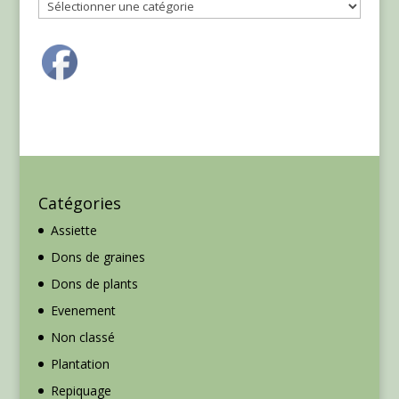
Catégories
Catégories
Assiette
Dons de graines
Dons de plants
Evenement
Non classé
Plantation
Repiquage