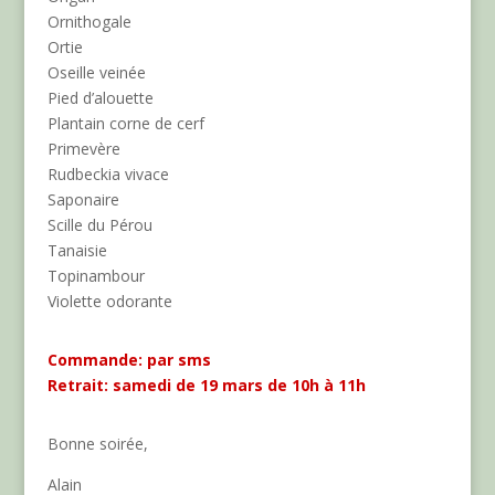
Ornithogale
Ortie
Oseille veinée
Pied d’alouette
Plantain corne de cerf
Primevère
Rudbeckia vivace
Saponaire
Scille du Pérou
Tanaisie
Topinambour
Violette odorante
Commande: par sms
Retrait: samedi de 19 mars de 10h à 11h
Bonne soirée,
Alain