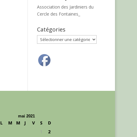
Association des Jardiniers du
Cercle des Fontaines_
Catégories
Catégories
mai 2021
L
M
M
J
V
S
D
1
2